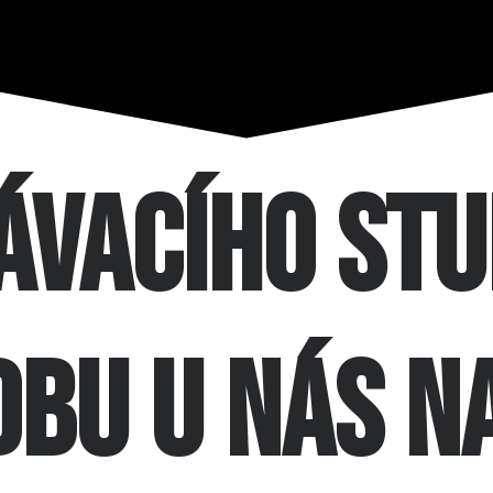
ávacího stu
dbu u nás n