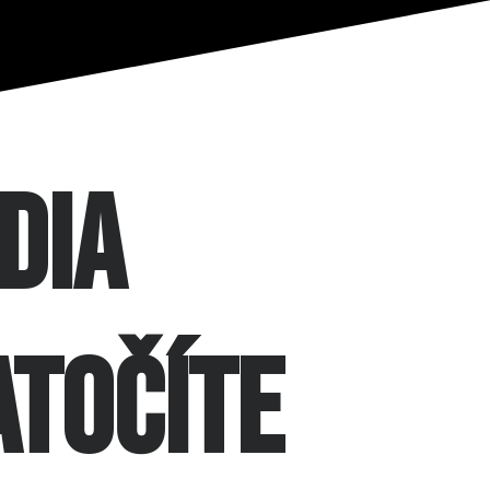
dia
atočíte