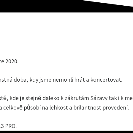
ce 2020.
astná doba, kdy jsme nemohli hrát a koncertovat.
stě, kde je stejně daleko k zákrutám Sázavy tak i k me
a celkově působí na lehkost a brilantnost provedení.
3 PRO.