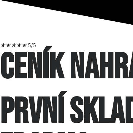
★
★
★
★
★
5/5
CENÍK nahr
první skla