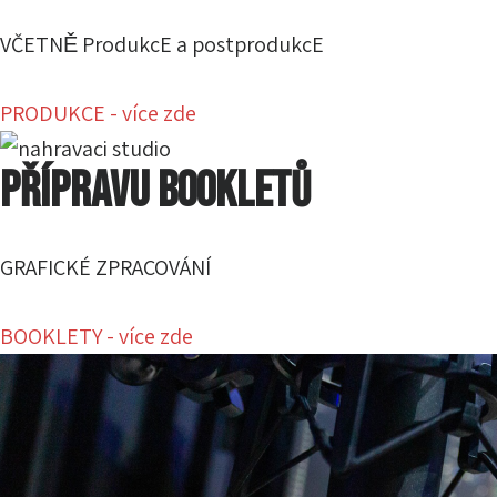
VČETNĚ ProdukcE a postprodukcE
PRODUKCE - více zde
PŘÍPRAVU BOOKLETŮ
GRAFICKÉ ZPRACOVÁNÍ
BOOKLETY - více zde