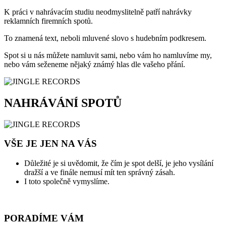
K práci v nahrávacím studiu neodmyslitelně patří nahrávky
reklamních firemních spotů.
To znamená text, neboli mluvené slovo s hudebním podkresem.
Spot si u nás můžete namluvit sami, nebo vám ho namluvíme my,
nebo vám seženeme nějaký známý hlas dle vašeho přání.
NAHRÁVÁNÍ SPOTŮ
VŠE JE JEN NA VÁS
Důležité je si uvědomit, že čím je spot delší, je jeho vysílání
dražší a ve finále nemusí mít ten správný zásah.
I toto společně vymyslíme.
PORADÍME VÁM